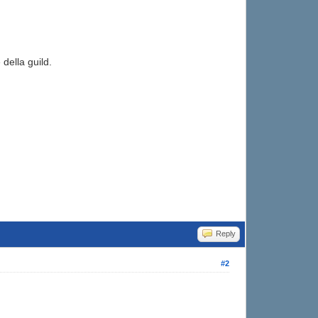
della guild.
Reply
#2