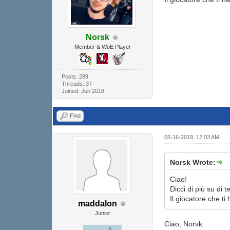
Norsk
Member & WoE Player
Posts: 289
Threads: 37
Joined: Jun 2018
Find
05-16-2019, 12:03 AM
Norsk Wrote:
Ciao!
Dicci di più su di 
Il giocatore che t
maddalon
Junior
Ciao, Norsk.