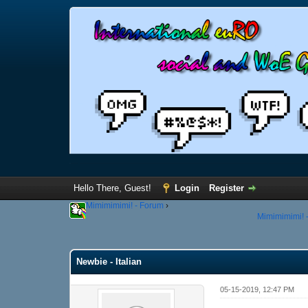
Hello There, Guest!
Login
Register
Mimimimimi! - Forum
›
Mimimimimi! -
Newbie - Italian
05-15-2019, 12:47 PM