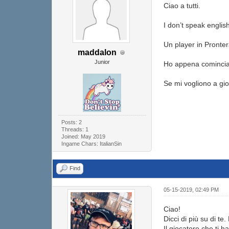
Ciao a tutti.
I don’t speak english.
Un player in Pronter
maddalon
Junior
Ho appena cominciat
Se mi vogliono a gio
Posts: 2
Threads: 1
Joined: May 2019
Ingame Chars: ItalianSin
Find
05-15-2019, 02:49 PM
Ciao!
Dicci di più su di te
Il giocatore che ti 