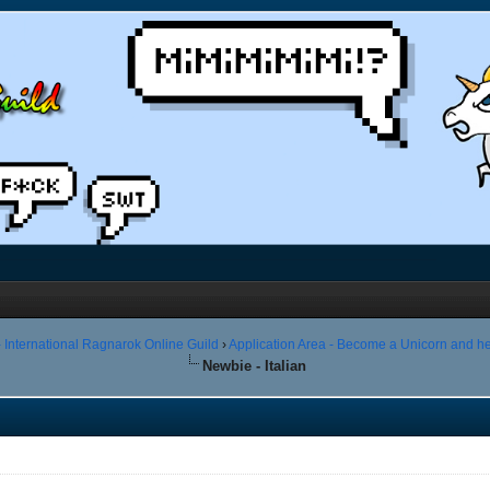
 International Ragnarok Online Guild
›
Application Area - Become a Unicorn and he
Newbie - Italian