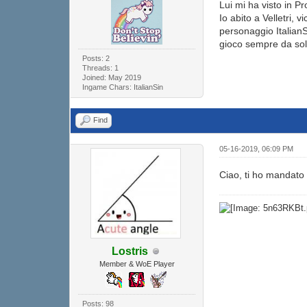
Lui mi ha visto in Pr
Io abito a Velletri,
personaggio Italian
gioco sempre da sol
Posts: 2
Threads: 1
Joined: May 2019
Ingame Chars: ItalianSin
Find
05-16-2019, 06:09 PM
Ciao, ti ho mandato
Lostris
Member & WoE Player
Posts: 98