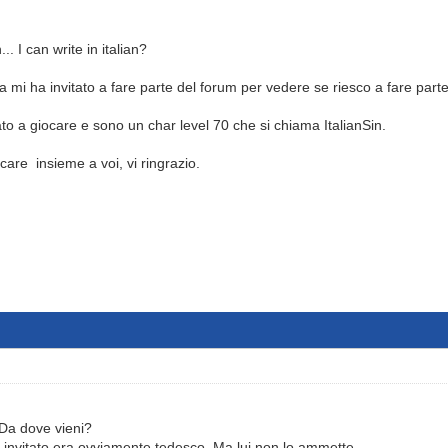
.. I can write in italian?
a mi ha invitato a fare parte del forum per vedere se riesco a fare parte 
o a giocare e sono un char level 70 che si chiama ItalianSin.
care insieme a voi, vi ringrazio.
. Da dove vieni?
ha invitato era ovviamente tedesco. Ma lui non lo ammette.