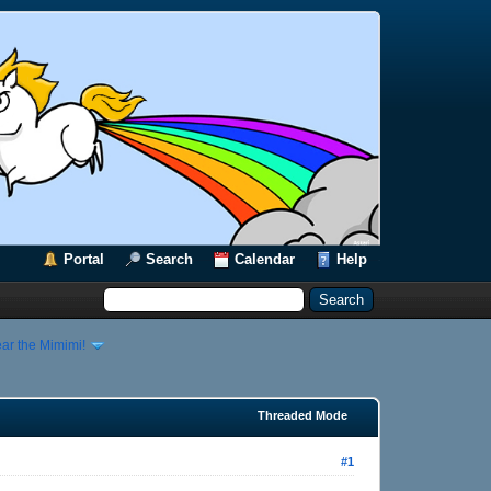
Portal
Search
Calendar
Help
ar the Mimimi!
Threaded Mode
#1