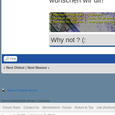
wünschen wir dir!
Why not ? (:
Find
«
Next Oldest
|
Next Newest
»
View a Printable Version
Users browsing this thread: 1 Guest(s)
Forum Team
Contact Us
Mimimimimi! - Forum
Return to Top
Lite (Archiv