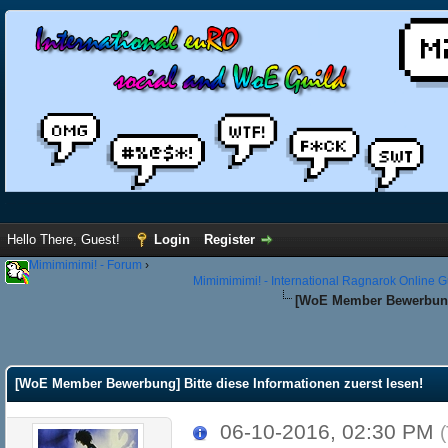
Hello There, Guest!
Login
Register
Mimimimimi! - Forum
›
Mimimimimi! - International Ragnarok Online G
[WoE Member Bewerbung] 
[WoE Member Bewerbung] Bitte diese Informationen zuerst lesen!
06-10-2016, 02:30 PM