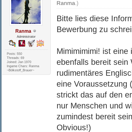
Ranma
.)
Bitte lies diese Info
Bewerbung zu schrei
Ranma
Administrator
Mimimimimi! ist eine
Posts: 550
Threads: 69
ebenfalls bereit sein
Joined: Jan 1970
Ingame Chars: Ranma
~Bölkstoff_Brauer~
rudimentäres Englis
eine Voraussetzung 
strickt das auf den e
nur Menschen und wi
zumindest bereit se
Obvious!)